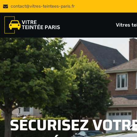
contact@vitres-teintees-paris.fr
Vitres t
SÉCURISEZ VOTRE