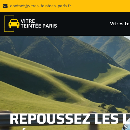
contact@vitres-teintees-paris.fr
Vitres t
REPOUSSEZ LES L