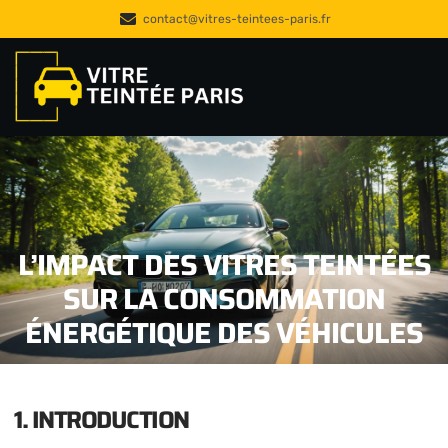
contact@vitres-teintees-paris.fr
L’IMPACT DES VITRES TEINTÉES
SUR LA CONSOMMATION
ÉNERGÉTIQUE DES VÉHICULES
1. INTRODUCTION