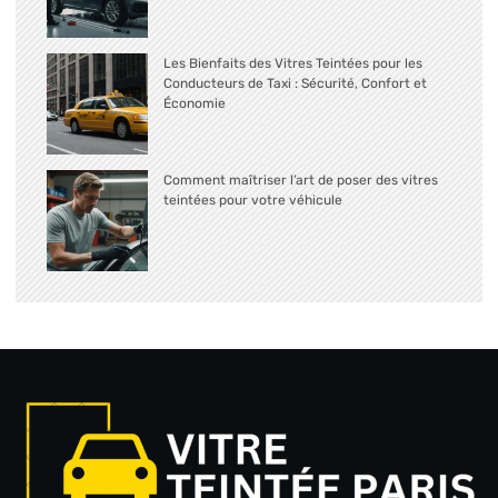
Les Bienfaits des Vitres Teintées pour les
Conducteurs de Taxi : Sécurité, Confort et
Économie
Comment maîtriser l’art de poser des vitres
teintées pour votre véhicule