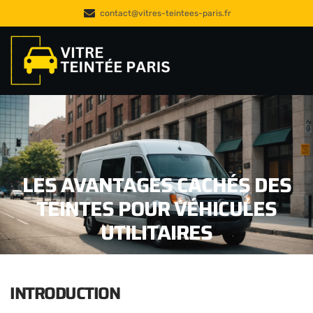
contact@vitres-teintees-paris.fr
LES AVANTAGES CACHÉS DES
TEINTES POUR VÉHICULES
UTILITAIRES
INTRODUCTION