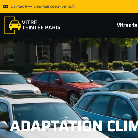
contact@vitres-teintees-paris.fr
Vitres t
ADAPTATION CLIM